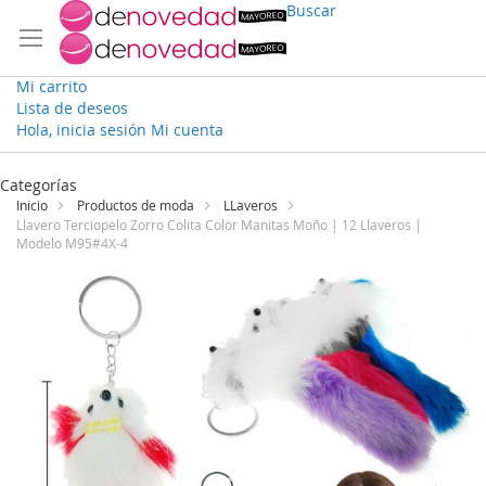
Buscar
Mi carrito
Lista de deseos
Hola, inicia sesión
Mi cuenta
Ir
al
Categorías
contenido
Inicio
Productos de moda
LLaveros
Llavero Terciopelo Zorro Colita Color Manitas Moño | 12 Llaveros |
Modelo M95#4X-4
Saltar
al
final
de
la
galería
de
imágenes