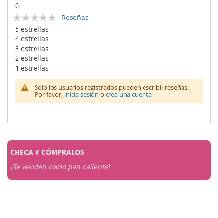
0
Calificación:
Reseñas
0
100
% of
5 estrellas
4 estrellas
3 estrellas
2 estrellas
1 estrellas
Solo los usuarios registrados pueden escribir reseñas.
Por favor,
inicia sesión
o
crea una cuenta
CHECA Y
CÓMPRALOS
¡Se venden como pan caliente!