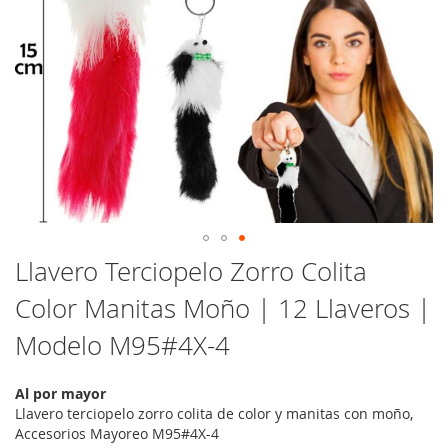
Saltar
Llavero Terciopelo Zorro Colita
al
Color Manitas Moño | 12 Llaveros |
comienzo
de
Modelo M95#4X-4
la
galería
de
Al por mayor
imágenes
Llavero terciopelo zorro colita de color y manitas con moño,
Accesorios Mayoreo M95#4X-4