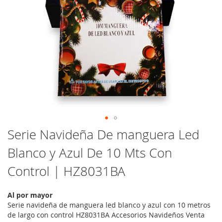
Saltar
Serie Navideña De manguera Led
al
Blanco y Azul De 10 Mts Con
comienzo
de
Control | HZ8031BA
la
galería
de
Al por mayor
imágenes
Serie navideña de manguera led blanco y azul con 10 metros
de largo con control HZ8031BA Accesorios Navideños Venta