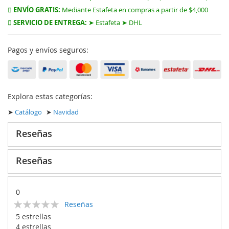
ENVÍO GRATIS:
Mediante Estafeta en compras a partir de $4,000
SERVICIO DE ENTREGA:
➤ Estafeta ➤ DHL
Pagos y envíos seguros:
Explora estas categorías:
➤
Catálogo
➤
Navidad
Reseñas
Reseñas
0
Calificación:
Reseñas
0
100
% of
5 estrellas
4 estrellas