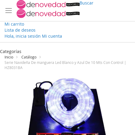
Buscar
Mi carrito
Lista de deseos
Hola, inicia sesión
Mi cuenta
Ir
al
Categorías
contenido
Inicio
Catálogo
Serie Navideña De manguera Led Blanco y Azul De 10 Mts Con Control |
HZ8031BA
Saltar
al
final
de
la
galería
de
imágenes