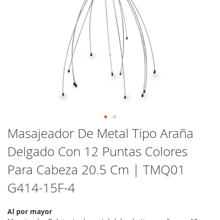
Saltar
Masajeador De Metal Tipo Araña
al
Delgado Con 12 Puntas Colores
comienzo
de
Para Cabeza 20.5 Cm | TMQ01
la
galería
G414-15F-4
de
imágenes
Al por mayor