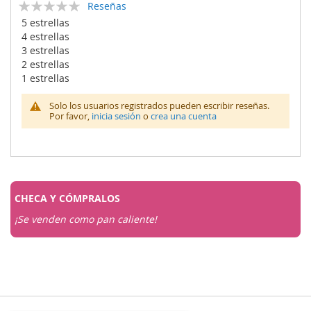
Calificación:
Reseñas
0
100
% of
5 estrellas
4 estrellas
3 estrellas
2 estrellas
1 estrellas
Solo los usuarios registrados pueden escribir reseñas.
Por favor,
inicia sesión
o
crea una cuenta
CHECA Y
CÓMPRALOS
¡Se venden como pan caliente!