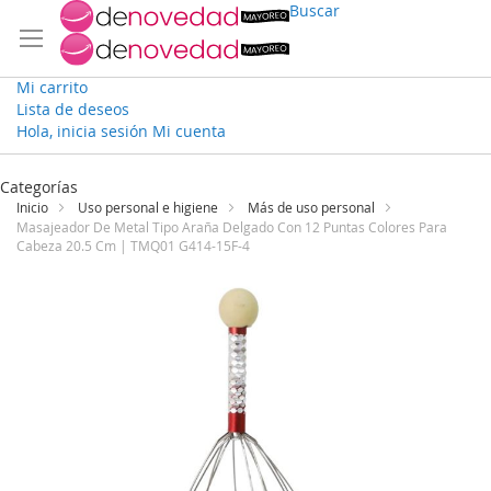
Buscar
Mi carrito
Lista de deseos
Hola, inicia sesión
Mi cuenta
Ir
al
Categorías
contenido
Inicio
Uso personal e higiene
Más de uso personal
Masajeador De Metal Tipo Araña Delgado Con 12 Puntas Colores Para
Cabeza 20.5 Cm | TMQ01 G414-15F-4
Saltar
al
final
de
la
galería
de
imágenes