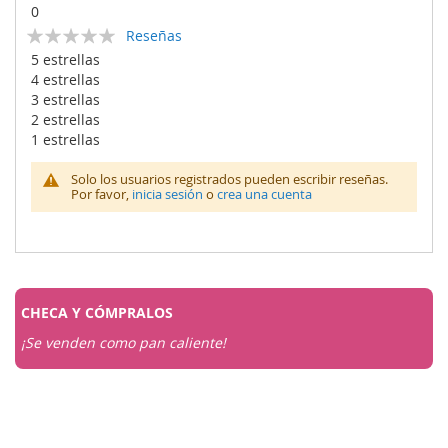
0
Calificación:
Reseñas
0
100
% of
5 estrellas
4 estrellas
3 estrellas
2 estrellas
1 estrellas
Solo los usuarios registrados pueden escribir reseñas.
Por favor,
inicia sesión
o
crea una cuenta
CHECA Y
CÓMPRALOS
¡Se venden como pan caliente!