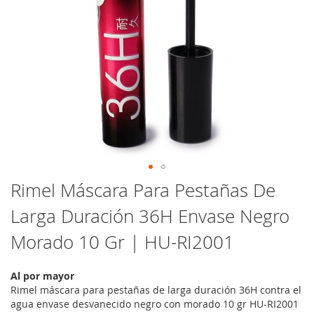
Saltar
Rimel Máscara Para Pestañas De
al
Larga Duración 36H Envase Negro
comienzo
de
Morado 10 Gr | HU-RI2001
la
galería
de
Al por mayor
imágenes
Rimel máscara para pestañas de larga duración 36H contra el
agua envase desvanecido negro con morado 10 gr HU-RI2001