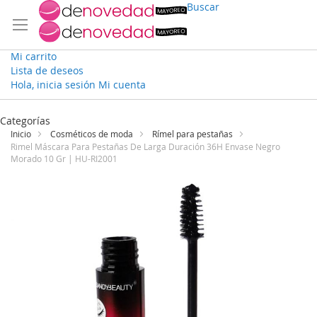
Buscar
Mi carrito
Lista de deseos
Hola, inicia sesión
Mi cuenta
Ir
al
Categorías
contenido
Inicio
Cosméticos de moda
Rímel para pestañas
Rimel Máscara Para Pestañas De Larga Duración 36H Envase Negro
Morado 10 Gr | HU-RI2001
Saltar
al
final
de
la
galería
de
imágenes