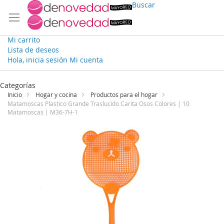
Buscar
Mi carrito
Lista de deseos
Hola, inicia sesión
Mi cuenta
Ir
al
Categorías
contenido
Inicio
Hogar y cocina
Productos para el hogar
Matamoscas Plastico Grande Traslucido Carita Osos Colores | 10
Matamoscas | M36-7H-1
Saltar
al
final
de
la
galería
de
imágenes