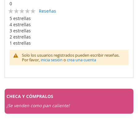
0
Calificación:
Reseñas
0
100
% of
5 estrellas
4 estrellas
3 estrellas
2 estrellas
1 estrellas
Solo los usuarios registrados pueden escribir reseñas.
Por favor,
inicia sesión
o
crea una cuenta
CHECA Y
CÓMPRALOS
¡Se venden como pan caliente!