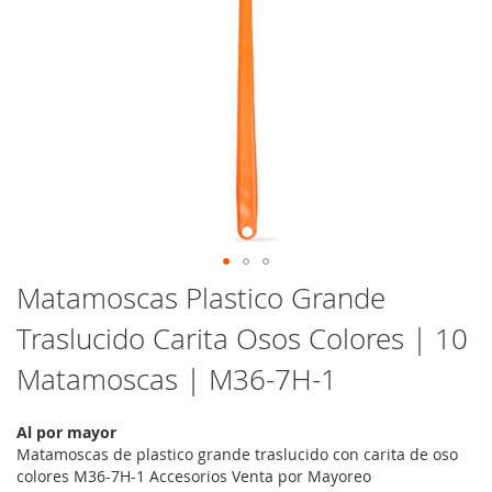
Saltar
Matamoscas Plastico Grande
al
Traslucido Carita Osos Colores | 10
comienzo
de
Matamoscas | M36-7H-1
la
galería
de
Al por mayor
imágenes
Matamoscas de plastico grande traslucido con carita de oso
colores M36-7H-1 Accesorios Venta por Mayoreo