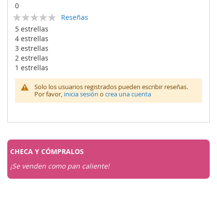
0
Calificación:
Reseñas
0
100
% of
5 estrellas
4 estrellas
3 estrellas
2 estrellas
1 estrellas
Solo los usuarios registrados pueden escribir reseñas.
Por favor,
inicia sesión
o
crea una cuenta
CHECA Y
CÓMPRALOS
¡Se venden como pan caliente!