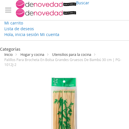
Buscar
Mi carrito
Lista de deseos
Hola, inicia sesión
Mi cuenta
Ir
al
Categorías
contenido
Inicio
Hogar y cocina
Utensilios para la cocina
Palillos Para Brocheta En Bolsa Grandes Gruesos De Bambú 30 cm | PG-
1012J-2
Saltar
al
final
de
la
galería
de
imágenes