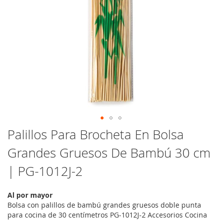
Saltar
Palillos Para Brocheta En Bolsa
al
Grandes Gruesos De Bambú 30 cm
comienzo
de
| PG-1012J-2
la
galería
de
Al por mayor
imágenes
Bolsa con palillos de bambú grandes gruesos doble punta
para cocina de 30 centímetros PG-1012J-2 Accesorios Cocina