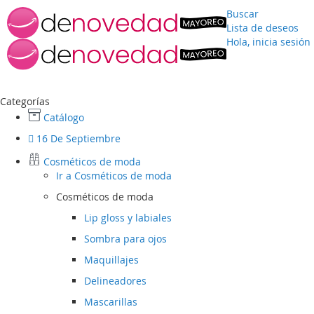
Buscar
Lista de deseos
Hola, inicia sesión
Ir
al
contenido
Categorías
Catálogo
16 De Septiembre
Cosméticos de moda
Ir a
Cosméticos de moda
Cosméticos de moda
Lip gloss y labiales
Sombra para ojos
Maquillajes
Delineadores
Mascarillas