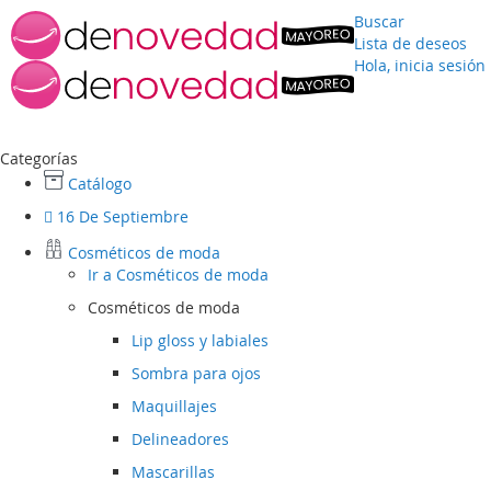
Buscar
Lista de deseos
Hola, inicia sesión
Ir
al
contenido
Categorías
Catálogo
16 De Septiembre
Cosméticos de moda
Ir a
Cosméticos de moda
Cosméticos de moda
Lip gloss y labiales
Sombra para ojos
Maquillajes
Delineadores
Mascarillas