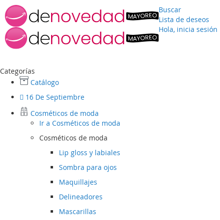
Buscar
Lista de deseos
Hola, inicia sesión
Ir
al
contenido
Categorías
Catálogo
16 De Septiembre
Cosméticos de moda
Ir a
Cosméticos de moda
Cosméticos de moda
Lip gloss y labiales
Sombra para ojos
Maquillajes
Delineadores
Mascarillas