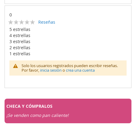
0
Calificación:
Reseñas
0
100
% of
5 estrellas
4 estrellas
3 estrellas
2 estrellas
1 estrellas
Solo los usuarios registrados pueden escribir reseñas.
Por favor,
inicia sesión
o
crea una cuenta
CHECA Y
CÓMPRALOS
¡Se venden como pan caliente!