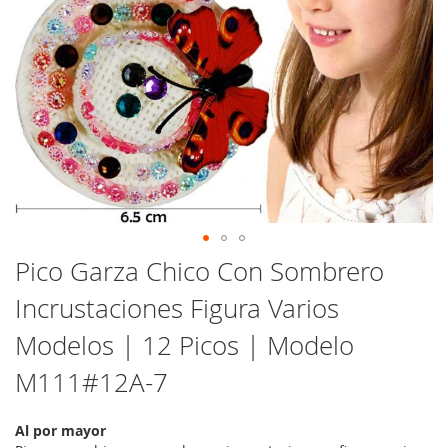
Saltar
Pico Garza Chico Con Sombrero
al
Incrustaciones Figura Varios
comienzo
de
Modelos | 12 Picos | Modelo
la
galería
M111#12A-7
de
imágenes
Al por mayor