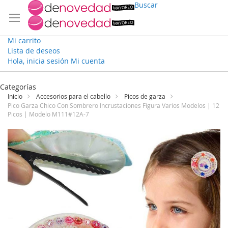
Buscar
Mi carrito
Lista de deseos
Hola, inicia sesión
Mi cuenta
Ir
al
Categorías
contenido
Inicio
Accesorios para el cabello
Picos de garza
Pico Garza Chico Con Sombrero Incrustaciones Figura Varios Modelos | 12
Picos | Modelo M111#12A-7
Saltar
al
final
de
la
galería
de
imágenes