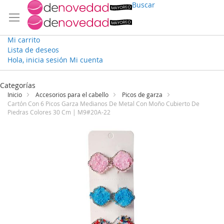
Buscar
Mi carrito
Lista de deseos
Hola, inicia sesión
Mi cuenta
Ir
al
Categorías
contenido
Inicio
Accesorios para el cabello
Picos de garza
Cartón Con 6 Picos Garza Medianos De Metal Con Moño Cubierto De
Piedras Colores 30 Cm | M9#20A-22
Saltar
al
final
de
la
galería
de
imágenes