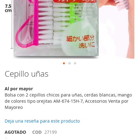
Saltar
Cepillo uñas
al
comienzo
Al por mayor
de
Bolsa con 2 cepillos chicos para uñas, cerdas blancas, mango
la
de colores tipo orejitas AM-674-15H-7, Accesorios Venta por
galería
Mayoreo
de
imágenes
Deja una reseña para este producto
AGOTADO
COD
27199