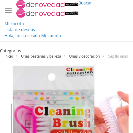
Buscar
Mi carrito
Lista de deseos
Hola, inicia sesión
Mi cuenta
Ir
al
Categorías
contenido
Inicio
Uñas pestañas y belleza
Uñas y decoración
Cepillo uñas
Saltar
al
final
de
la
galería
de
imágenes