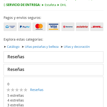
SERVICIO DE ENTREGA:
➤ Estafeta ➤ DHL
Pagos y envíos seguros:
Explora estas categorías:
➤
Catálogo
➤
Uñas pestañas y belleza
➤
Uñas y decoración
Reseñas
Reseñas
0
Calificación:
Reseñas
0
100
% of
5 estrellas
4 estrellas
3 estrellas