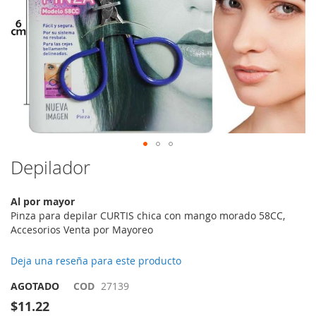
Saltar
Depilador
al
comienzo
Al por mayor
de
Pinza para depilar CURTIS chica con mango morado 58CC,
la
Accesorios Venta por Mayoreo
galería
de
imágenes
Deja una reseña para este producto
AGOTADO
COD
27139
$11.22