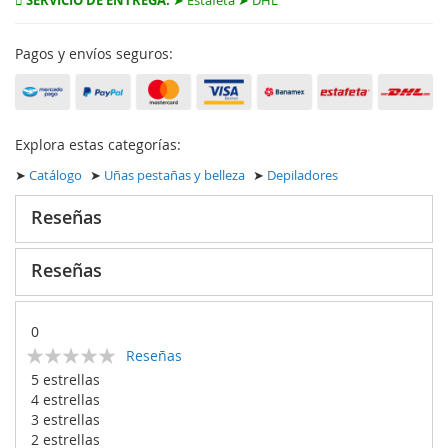
SERVICIO DE ENTREGA:
➤ Estafeta ➤ DHL
Pagos y envíos seguros:
Explora estas categorías:
➤
Catálogo
➤
Uñas pestañas y belleza
➤
Depiladores
Reseñas
Reseñas
0
Calificación:
Reseñas
0
100
% of
5 estrellas
4 estrellas
3 estrellas
2 estrellas