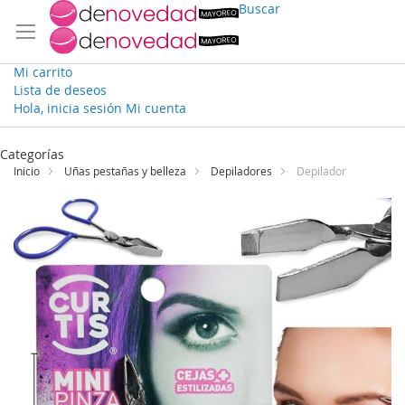
Buscar
Mi carrito
Lista de deseos
Hola, inicia sesión
Mi cuenta
Ir
al
Categorías
contenido
Inicio
Uñas pestañas y belleza
Depiladores
Depilador
Saltar
al
final
de
la
galería
de
imágenes