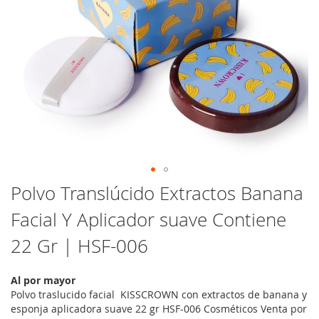
Saltar
Polvo Translúcido Extractos Banana
al
Facial Y Aplicador suave Contiene
comienzo
de
22 Gr | HSF-006
la
galería
de
Al por mayor
imágenes
Polvo traslucido facial KISSCROWN con extractos de banana y
esponja aplicadora suave 22 gr HSF-006 Cosméticos Venta por