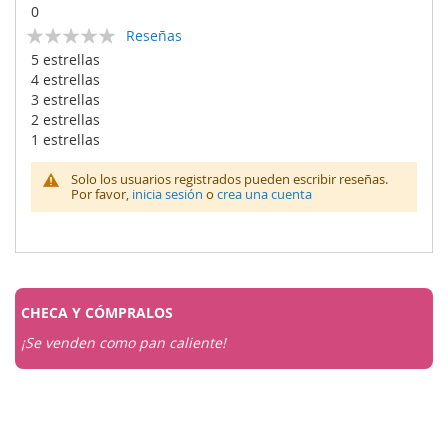
0
Calificación:
Reseñas
0
100
% of
5 estrellas
4 estrellas
3 estrellas
2 estrellas
1 estrellas
Solo los usuarios registrados pueden escribir reseñas.
Por favor,
inicia sesión
o
crea una cuenta
CHECA Y
CÓMPRALOS
¡Se venden como pan caliente!