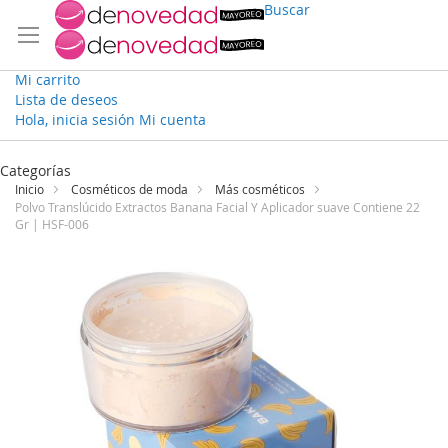
Buscar
Mi carrito
Lista de deseos
Hola, inicia sesión
Mi cuenta
Ir
al
Categorías
contenido
Inicio
Cosméticos de moda
Más cosméticos
Polvo Translúcido Extractos Banana Facial Y Aplicador suave Contiene 22
Gr | HSF-006
Saltar
al
final
de
la
galería
de
imágenes