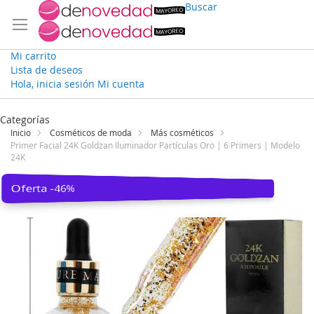
Buscar
Mi carrito
Lista de deseos
Hola, inicia sesión
Mi cuenta
Ir
al
Categorías
contenido
Inicio
Cosméticos de moda
Más cosméticos
Primer Facial 24K Goldzan Iluminador Partículas Oro | 6 Primers | Modelo
24K
Saltar
Oferta -46%
al
final
de
la
galería
de
imágenes