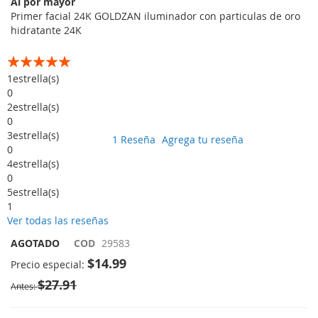
Al por mayor
imágenes
Primer facial 24K GOLDZAN iluminador con particulas de oro
hidratante 24K
Calificación:
100
100
% of
1
estrella(s)
0
2
estrella(s)
0
3
estrella(s)
1
Reseña
Agrega tu reseña
0
4
estrella(s)
0
5
estrella(s)
1
Ver todas las reseñas
AGOTADO
COD
29583
$14.99
Precio especial
$27.91
Antes