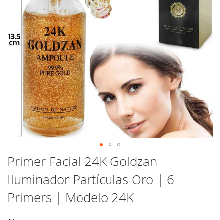
Saltar
Primer Facial 24K Goldzan
al
Iluminador Partículas Oro | 6
comienzo
de
Primers | Modelo 24K
la
galería
de