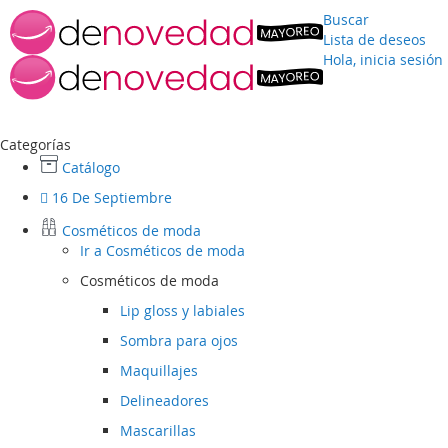
Buscar
Lista de deseos
Hola, inicia sesión
Ir
al
contenido
Categorías
Catálogo
16 De Septiembre
Cosméticos de moda
Ir a
Cosméticos de moda
Cosméticos de moda
Lip gloss y labiales
Sombra para ojos
Maquillajes
Delineadores
Mascarillas