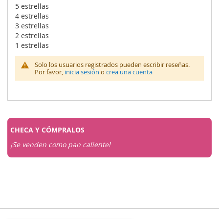
0
100
% of
5 estrellas
4 estrellas
3 estrellas
2 estrellas
1 estrellas
Solo los usuarios registrados pueden escribir reseñas.
Por favor,
inicia sesión
o
crea una cuenta
CHECA Y
CÓMPRALOS
¡Se venden como pan caliente!