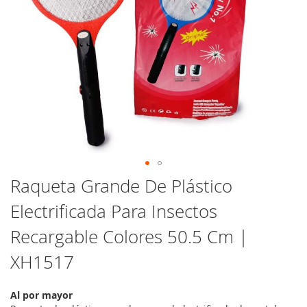
Saltar
Raqueta Grande De Plástico
al
Electrificada Para Insectos
comienzo
de
Recargable Colores 50.5 Cm |
la
galería
XH1517
de
imágenes
Al por mayor