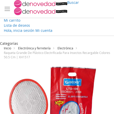
Buscar
Mi carrito
Lista de deseos
Hola, inicia sesión
Mi cuenta
Ir
al
Categorías
contenido
Inicio
Electrónica y ferretería
Electrónica
Raqueta Grande De Plástico Electrificada Para Insectos Recargable Colores
50.5 Cm | XH1517
Saltar
al
final
de
la
galería
de
imágenes