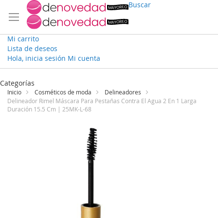
Buscar
Mi carrito
Lista de deseos
Hola, inicia sesión
Mi cuenta
Ir
al
Categorías
contenido
Inicio
Cosméticos de moda
Delineadores
Delineador Rimel Máscara Para Pestañas Contra El Agua 2 En 1 Larga
Duración 15.5 Cm | 25MK-L-68
Saltar
al
final
de
la
galería
de
imágenes