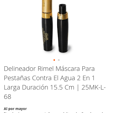
Saltar
Delineador Rimel Máscara Para
al
Pestañas Contra El Agua 2 En 1
comienzo
de
Larga Duración 15.5 Cm | 25MK-L-
la
galería
68
de
imágenes
Al por mayor