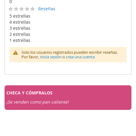
0
Calificación:
Reseñas
0
100
% of
5 estrellas
4 estrellas
3 estrellas
2 estrellas
1 estrellas
Solo los usuarios registrados pueden escribir reseñas.
Por favor,
inicia sesión
o
crea una cuenta
CHECA Y
CÓMPRALOS
¡Se venden como pan caliente!