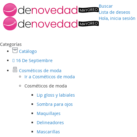
Buscar
Lista de deseos
Hola, inicia sesión
Ir
al
contenido
Categorías
Catálogo
16 De Septiembre
Cosméticos de moda
Ir a
Cosméticos de moda
Cosméticos de moda
Lip gloss y labiales
Sombra para ojos
Maquillajes
Delineadores
Mascarillas