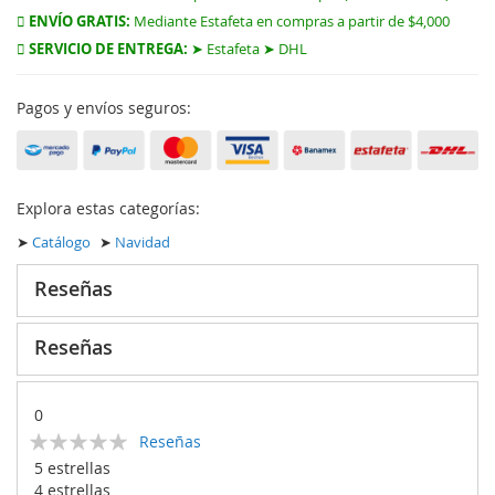
ENVÍO GRATIS:
Mediante Estafeta en compras a partir de $4,000
SERVICIO DE ENTREGA:
➤ Estafeta ➤ DHL
Pagos y envíos seguros:
Explora estas categorías:
➤
Catálogo
➤
Navidad
Reseñas
Reseñas
0
Calificación:
Reseñas
0
100
% of
5 estrellas
4 estrellas