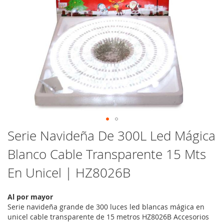
Saltar
Serie Navideña De 300L Led Mágica
al
Blanco Cable Transparente 15 Mts
comienzo
de
En Unicel | HZ8026B
la
galería
de
Al por mayor
imágenes
Serie navideña grande de 300 luces led blancas mágica en
unicel cable transparente de 15 metros HZ8026B Accesorios