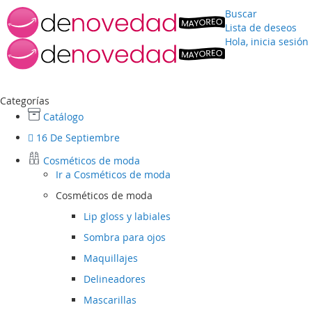
Buscar
Lista de deseos
Hola, inicia sesión
Ir
al
contenido
Categorías
Catálogo
16 De Septiembre
Cosméticos de moda
Ir a
Cosméticos de moda
Cosméticos de moda
Lip gloss y labiales
Sombra para ojos
Maquillajes
Delineadores
Mascarillas