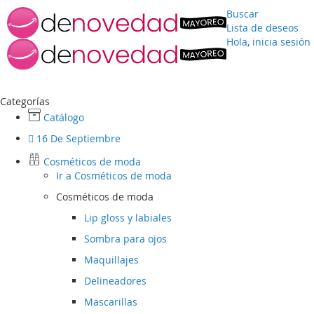
Buscar
Lista de deseos
Hola, inicia sesión
Ir
al
contenido
Categorías
Catálogo
16 De Septiembre
Cosméticos de moda
Ir a
Cosméticos de moda
Cosméticos de moda
Lip gloss y labiales
Sombra para ojos
Maquillajes
Delineadores
Mascarillas