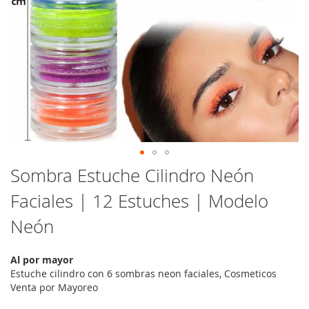
Saltar
Sombra Estuche Cilindro Neón
al
Faciales | 12 Estuches | Modelo
comienzo
de
Neón
la
galería
de
Al por mayor
imágenes
Estuche cilindro con 6 sombras neon faciales, Cosmeticos
Venta por Mayoreo