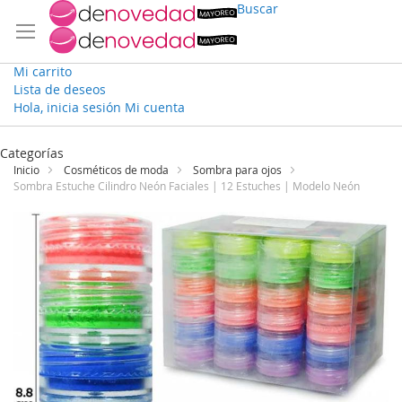
Buscar
Mi carrito
Lista de deseos
Hola, inicia sesión
Mi cuenta
Ir
al
Categorías
contenido
Inicio
Cosméticos de moda
Sombra para ojos
Sombra Estuche Cilindro Neón Faciales | 12 Estuches | Modelo Neón
Saltar
al
final
de
la
galería
de
imágenes