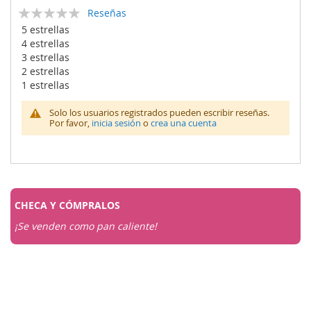
Calificación:
Reseñas
0
100
% of
5 estrellas
4 estrellas
3 estrellas
2 estrellas
1 estrellas
Solo los usuarios registrados pueden escribir reseñas.
Por favor,
inicia sesión
o
crea una cuenta
CHECA Y
CÓMPRALOS
¡Se venden como pan caliente!