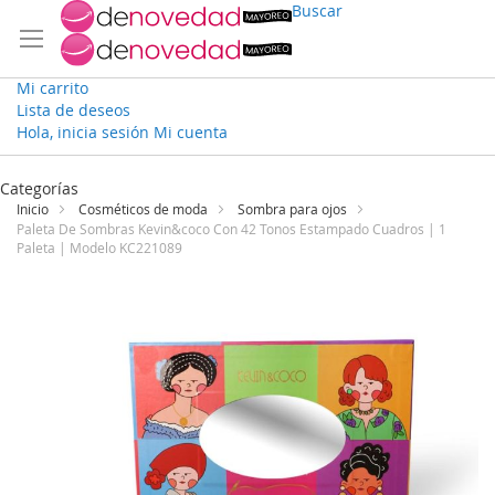
Buscar
Mi carrito
Lista de deseos
Hola, inicia sesión
Mi cuenta
Ir
al
Categorías
contenido
Inicio
Cosméticos de moda
Sombra para ojos
Paleta De Sombras Kevin&coco Con 42 Tonos Estampado Cuadros | 1
Paleta | Modelo KC221089
Saltar
al
final
de
la
galería
de
imágenes