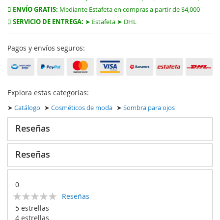
ENVÍO GRATIS:
Mediante Estafeta en compras a partir de $4,000
SERVICIO DE ENTREGA:
➤ Estafeta ➤ DHL
Pagos y envíos seguros:
Explora estas categorías:
➤
Catálogo
➤
Cosméticos de moda
➤
Sombra para ojos
Reseñas
Reseñas
0
Calificación:
Reseñas
0
100
% of
5 estrellas
4 estrellas