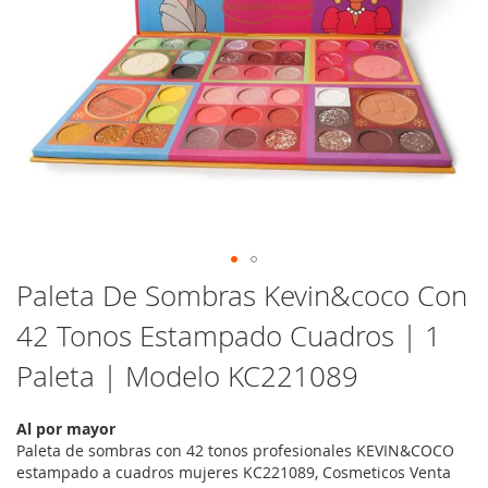
Saltar
Paleta De Sombras Kevin&coco Con
al
42 Tonos Estampado Cuadros | 1
comienzo
de
Paleta | Modelo KC221089
la
galería
de
Al por mayor
imágenes
Paleta de sombras con 42 tonos profesionales KEVIN&COCO
estampado a cuadros mujeres KC221089, Cosmeticos Venta