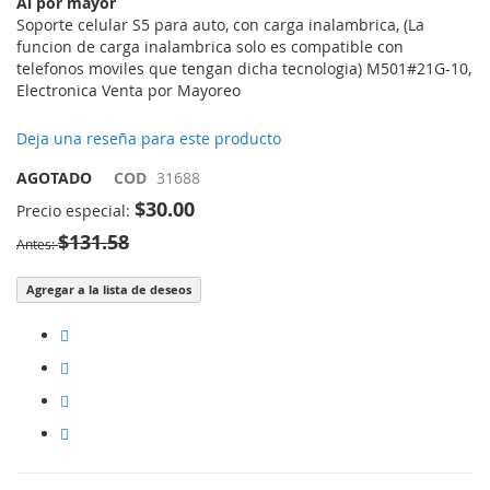
Al por mayor
imágenes
Soporte celular S5 para auto, con carga inalambrica, (La
funcion de carga inalambrica solo es compatible con
telefonos moviles que tengan dicha tecnologia) M501#21G-10,
Electronica Venta por Mayoreo
Deja una reseña para este producto
AGOTADO
COD
31688
$30.00
Precio especial
$131.58
Antes
Agregar a la lista de deseos