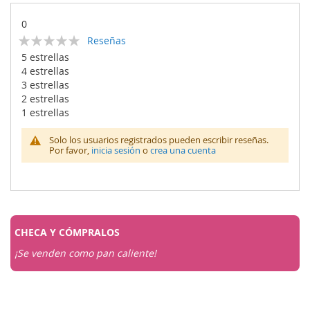
0
Calificación:
Reseñas
0
100
% of
5 estrellas
4 estrellas
3 estrellas
2 estrellas
1 estrellas
Solo los usuarios registrados pueden escribir reseñas.
Por favor,
inicia sesión
o
crea una cuenta
CHECA Y
CÓMPRALOS
¡Se venden como pan caliente!