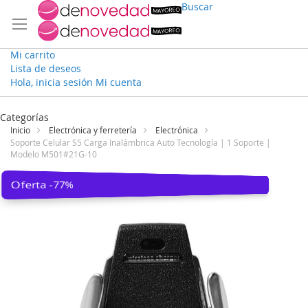
Buscar
Mi carrito
Lista de deseos
Hola, inicia sesión
Mi cuenta
Ir
al
Categorías
contenido
Inicio
Electrónica y ferretería
Electrónica
Soporte Celular S5 Carga Inalámbrica Auto Tecnología | 1 Soporte |
Modelo M501#21G-10
Saltar
Oferta -77%
al
final
de
la
galería
de
imágenes