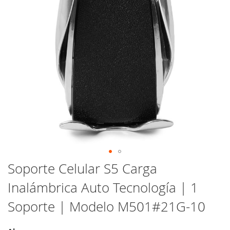
Saltar
Soporte Celular S5 Carga
al
Inalámbrica Auto Tecnología | 1
comienzo
de
Soporte | Modelo M501#21G-10
la
galería
de