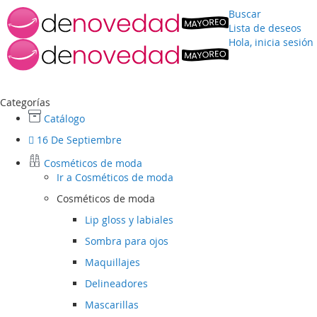
Buscar
Lista de deseos
Hola, inicia sesión
Ir
al
contenido
Categorías
Catálogo
16 De Septiembre
Cosméticos de moda
Ir a
Cosméticos de moda
Cosméticos de moda
Lip gloss y labiales
Sombra para ojos
Maquillajes
Delineadores
Mascarillas