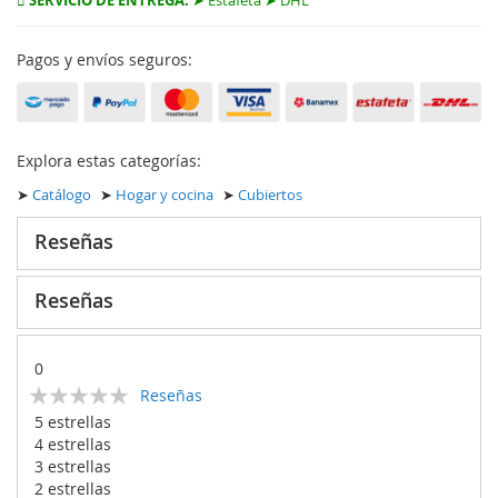
SERVICIO DE ENTREGA:
➤ Estafeta ➤ DHL
Pagos y envíos seguros:
Explora estas categorías:
➤
Catálogo
➤
Hogar y cocina
➤
Cubiertos
Reseñas
Reseñas
0
Calificación:
Reseñas
0
100
% of
5 estrellas
4 estrellas
3 estrellas
2 estrellas