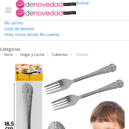
Buscar
Mi carrito
Lista de deseos
Hola, inicia sesión
Mi cuenta
Ir
al
Categorías
contenido
Inicio
Hogar y cocina
Cubiertos
Tenedor
Saltar
al
final
de
la
galería
de
imágenes