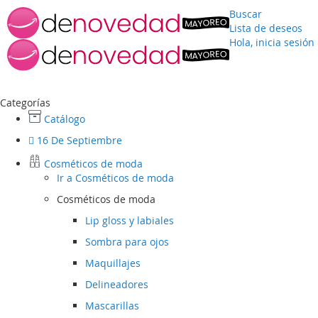
Buscar
Lista de deseos
Hola, inicia sesión
Ir
al
contenido
Categorías
Catálogo
16 De Septiembre
Cosméticos de moda
Ir a
Cosméticos de moda
Cosméticos de moda
Lip gloss y labiales
Sombra para ojos
Maquillajes
Delineadores
Mascarillas