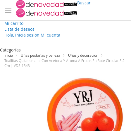
Buscar
Mi carrito
Lista de deseos
Hola, inicia sesión
Mi cuenta
Ir
al
Categorías
contenido
Inicio
Uñas pestañas y belleza
Uñas y decoración
Toallitas Quitaesmalte Con Acetona Y Aroma A Frutas En Bote Circular 5.2
Cm | VDS-1343
Saltar
al
final
de
la
galería
de
imágenes