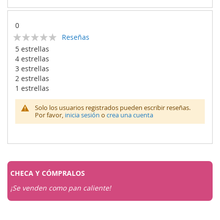
0
Calificación:
Reseñas
0
100
% of
5 estrellas
4 estrellas
3 estrellas
2 estrellas
1 estrellas
Solo los usuarios registrados pueden escribir reseñas.
Por favor,
inicia sesión
o
crea una cuenta
CHECA Y
CÓMPRALOS
¡Se venden como pan caliente!