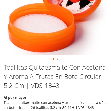
Saltar
Toallitas Quitaesmalte Con Acetona
al
Y Aroma A Frutas En Bote Circular
comienzo
de
5.2 Cm | VDS-1343
la
galería
de
Al por mayor
imágenes
Toallitas quitaesmalte con acetona y aroma a frutas para uñas
en bote circular 26 toallitas 5.2 cm G6-16H-1 VDS-1343