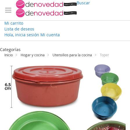
Buscar
Mi carrito
Lista de deseos
Hola, inicia sesión
Mi cuenta
Ir
al
Categorías
contenido
Inicio
Hogar y cocina
Utensilios para la cocina
Toper
Saltar
al
final
de
la
galería
de
imágenes