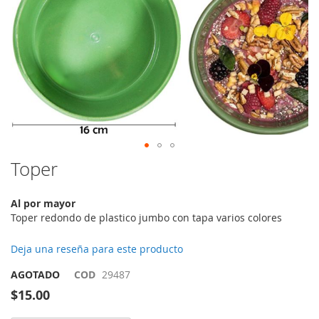
Saltar
Toper
al
comienzo
Al por mayor
de
Toper redondo de plastico jumbo con tapa varios colores
la
galería
de
Deja una reseña para este producto
imágenes
AGOTADO
COD
29487
$15.00