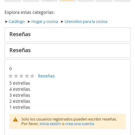
Explora estas categorías:
➤
Catálogo
➤
Hogar y cocina
➤
Utensilios para la cocina
Reseñas
Reseñas
0
Calificación:
Reseñas
0
100
% of
5 estrellas
4 estrellas
3 estrellas
2 estrellas
1 estrellas
Solo los usuarios registrados pueden escribir reseñas.
Por favor,
inicia sesión
o
crea una cuenta