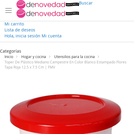
Buscar
Mi carrito
Lista de deseos
Hola, inicia sesión
Mi cuenta
Ir
al
Categorías
contenido
Inicio
Hogar y cocina
Utensilios para la cocina
Toper De Plástico Mediano Campestre En Color Blanco Estampado Flores
Tapa Roja 12.5 x 7.5 Cm | FMV
Saltar
al
final
de
la
galería
de
imágenes