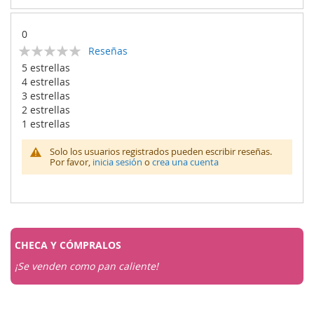
0
Calificación:
Reseñas
0
100
% of
5 estrellas
4 estrellas
3 estrellas
2 estrellas
1 estrellas
Solo los usuarios registrados pueden escribir reseñas.
Por favor,
inicia sesión
o
crea una cuenta
CHECA Y
CÓMPRALOS
¡Se venden como pan caliente!