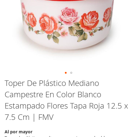
Saltar
Toper De Plástico Mediano
al
Campestre En Color Blanco
comienzo
de
Estampado Flores Tapa Roja 12.5 x
la
galería
7.5 Cm | FMV
de
imágenes
Al por mayor