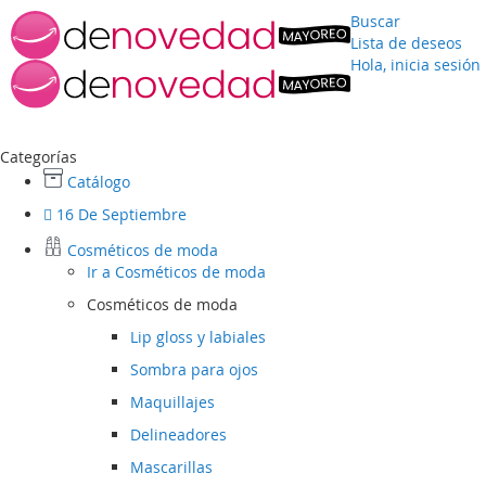
Buscar
Lista de deseos
Hola, inicia sesión
Ir
al
contenido
Categorías
Catálogo
16 De Septiembre
Cosméticos de moda
Ir a
Cosméticos de moda
Cosméticos de moda
Lip gloss y labiales
Sombra para ojos
Maquillajes
Delineadores
Mascarillas