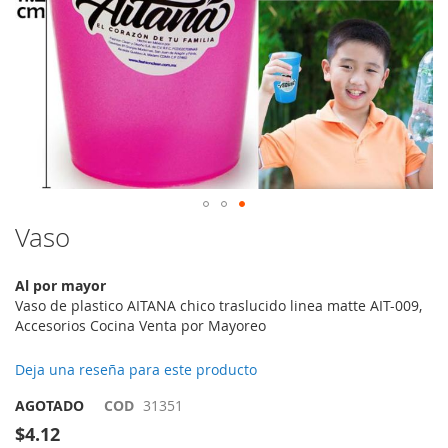
Saltar
Vaso
al
comienzo
Al por mayor
de
Vaso de plastico AITANA chico traslucido linea matte AIT-009,
la
Accesorios Cocina Venta por Mayoreo
galería
de
imágenes
Deja una reseña para este producto
AGOTADO
COD
31351
$4.12