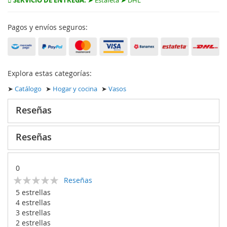
SERVICIO DE ENTREGA:
➤ Estafeta ➤ DHL
Pagos y envíos seguros:
Explora estas categorías:
➤
Catálogo
➤
Hogar y cocina
➤
Vasos
Reseñas
Reseñas
0
Calificación:
Reseñas
0
100
% of
5 estrellas
4 estrellas
3 estrellas
2 estrellas