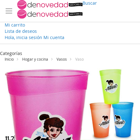
Buscar
Mi carrito
Lista de deseos
Hola, inicia sesión
Mi cuenta
Ir
al
Categorías
contenido
Inicio
Hogar y cocina
Vasos
Vaso
Saltar
al
final
de
la
galería
de
imágenes