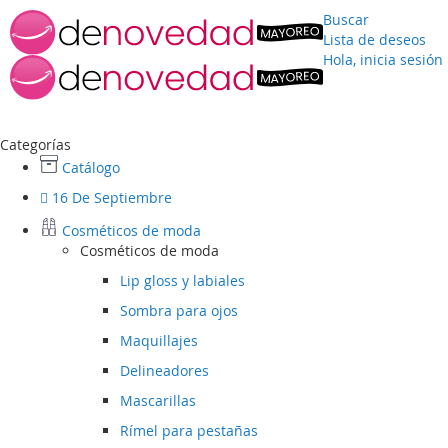
Buscar
Lista de deseos
Hola, inicia sesión
Ir
al
contenido
Categorías
Catálogo
16 De Septiembre
Cosméticos de moda
Cosméticos de moda
Lip gloss y labiales
Sombra para ojos
Maquillajes
Delineadores
Mascarillas
Rímel para pestañas