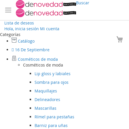
Buscar
Lista de deseos
Hola, inicia sesión
Mi cuenta
Ir
Categorías
Mi
al
Catálogo
contenido
16 De Septiembre
Cosméticos de moda
Cosméticos de moda
Lip gloss y labiales
Sombra para ojos
Maquillajes
Delineadores
Mascarillas
Rímel para pestañas
Barniz para uñas