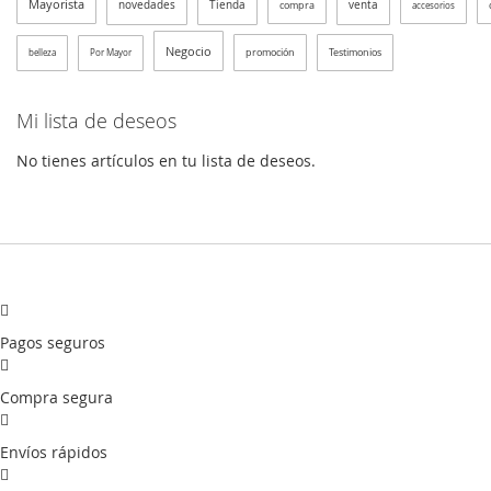
Mayorista
novedades
Tienda
venta
compra
accesorios
Negocio
promoción
Testimonios
belleza
Por Mayor
Mi lista de deseos
No tienes artículos en tu lista de deseos.
Pagos seguros
Compra segura
Envíos rápidos