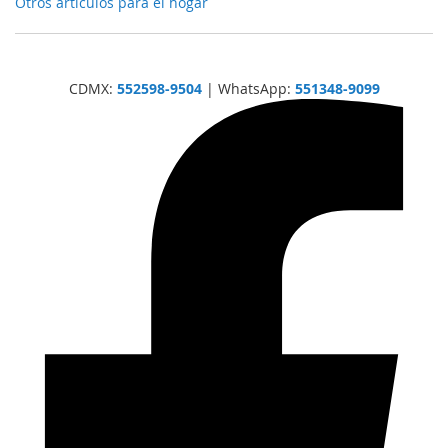
Otros artículos para el hogar
CDMX:
552598-9504
| WhatsApp:
551348-9099