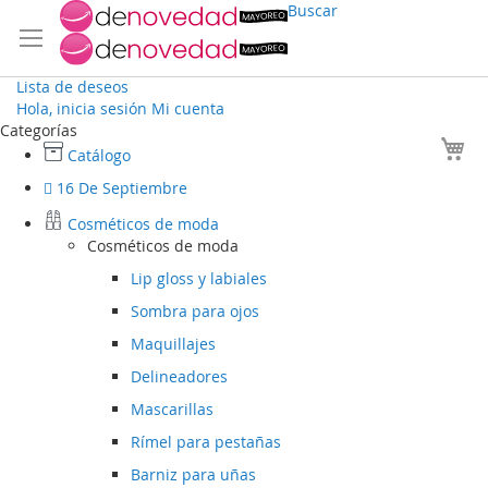
Buscar
Lista de deseos
Hola, inicia sesión
Mi cuenta
Ir
Categorías
Mi
al
Catálogo
contenido
16 De Septiembre
Cosméticos de moda
Cosméticos de moda
Lip gloss y labiales
Sombra para ojos
Maquillajes
Delineadores
Mascarillas
Rímel para pestañas
Barniz para uñas