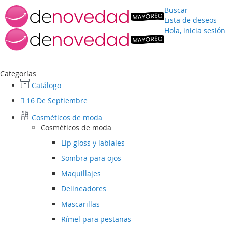
Buscar
Lista de deseos
Hola, inicia sesión
Ir
al
contenido
Categorías
Catálogo
16 De Septiembre
Cosméticos de moda
Cosméticos de moda
Lip gloss y labiales
Sombra para ojos
Maquillajes
Delineadores
Mascarillas
Rímel para pestañas